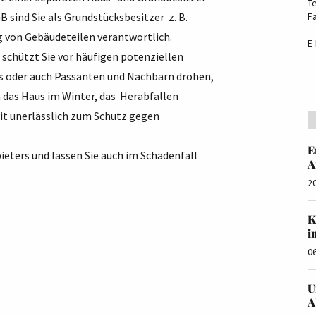
T
 sind Sie als Grundstücksbesitzer z. B.
F
g von Gebäudeteilen verantwortlich.
E-
 schützt Sie vor häufigen potenziellen
ses oder auch Passanten und Nachbarn drohen,
 das Haus im Winter, das Herabfallen
it unerlässlich zum Schutz gegen
E
ieters und lassen Sie auch im Schadenfall
A
2
K
i
0
U
A