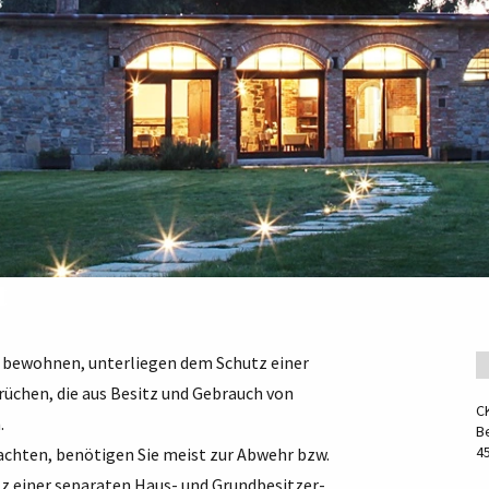
t
st bewohnen, unterliegen dem Schutz einer
rüchen, die aus Besitz und Gebrauch von
C
.
Be
4
achten, benötigen Sie meist zur Abwehr bzw.
z einer separaten Haus- und Grundbesitzer-