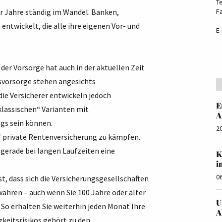
T
er Jahre ständig im Wandel. Banken,
F
ntwickelt, die alle ihre eigenen Vor- und
E-
der Vorsorge hat auch in der aktuellen Zeit
rsvorsorge stehen angesichts
ie Versicherer entwickeln jedoch
E
klassischen“ Varianten mit
A
ags sein können.
2
“ private Rentenversicherung zu kämpfen.
 gerade bei langen Laufzeiten eine
K
i
0
t, dass sich die Versicherungsgesellschaften
ähren – auch wenn Sie 100 Jahre oder älter
U
 So erhalten Sie weiterhin jeden Monat Ihre
A
keitsrisikos gehört zu den