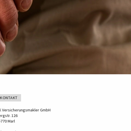
KONTAKT
K Versicherungsmakler GmbH
rgstr. 126
5770 Marl